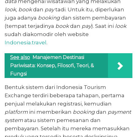
data
mengenai wisatawan yang melakukan
look, book
dan
pay
tadi. Untuk itu, diperlukan
juga adanya
booking
dan sistem pembayaran
(tempat terjadinya
book
dan
pay
). Saat ini
look
sudah diakomodir oleh website
Indonesia.travel
.
See also
Manajemen Destinasi
Pariwisata: Konsep, Filosofi, Teori, &
Fungsi
Bentuk sistem dari Indonesia Tourism
Exchange terdiri beberapa tahapan, pertama
penjual melakukan registrasi, kemudian
platform
ini memberikan
booking
dan
payment
system
atau sistem pemesanan dan
pembayaran. Setelah itu mereka memasukkan
produk yang tersedia beserta deskripsinya.