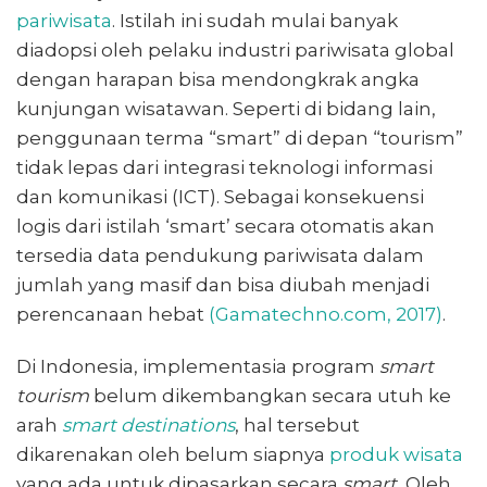
pariwisata
. Istilah ini sudah mulai banyak
diadopsi oleh pelaku industri pariwisata global
dengan harapan bisa mendongkrak angka
kunjungan wisatawan. Seperti di bidang lain,
penggunaan terma “smart” di depan “tourism”
tidak lepas dari integrasi teknologi informasi
dan komunikasi (ICT). Sebagai konsekuensi
logis dari istilah ‘smart’ secara otomatis akan
tersedia data pendukung pariwisata dalam
jumlah yang masif dan bisa diubah menjadi
perencanaan hebat
(Gamatechno.com, 2017)
.
Di Indonesia, implementasia program
smart
tourism
belum dikembangkan secara utuh ke
arah
smart destinations
, hal tersebut
dikarenakan oleh belum siapnya
produk wisata
yang ada untuk dipasarkan secara
smart.
Oleh