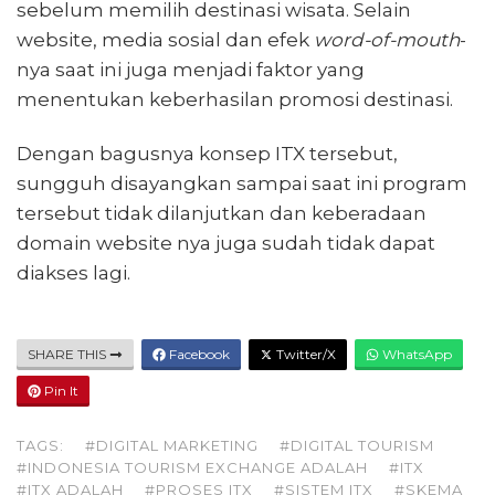
sebelum memilih destinasi wisata. Selain
website, media sosial dan efek
word-of-mouth
-
nya saat ini juga menjadi faktor yang
menentukan keberhasilan promosi destinasi.
Dengan bagusnya konsep ITX tersebut,
sungguh disayangkan sampai saat ini program
tersebut tidak dilanjutkan dan keberadaan
domain website nya juga sudah tidak dapat
diakses lagi.
SHARE THIS
Facebook
Twitter/X
WhatsApp
Pin It
TAGS:
#DIGITAL MARKETING
#DIGITAL TOURISM
#INDONESIA TOURISM EXCHANGE ADALAH
#ITX
#ITX ADALAH
#PROSES ITX
#SISTEM ITX
#SKEMA