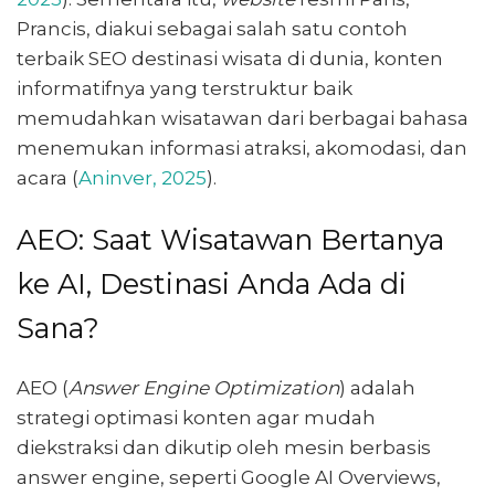
Prancis, diakui sebagai salah satu contoh
terbaik SEO destinasi wisata di dunia, konten
informatifnya yang terstruktur baik
memudahkan wisatawan dari berbagai bahasa
menemukan informasi atraksi, akomodasi, dan
acara (
Aninver, 2025
).
AEO: Saat Wisatawan Bertanya
ke AI, Destinasi Anda Ada di
Sana?
AEO (
Answer Engine Optimization
) adalah
strategi optimasi konten agar mudah
diekstraksi dan dikutip oleh mesin berbasis
answer engine, seperti Google AI Overviews,