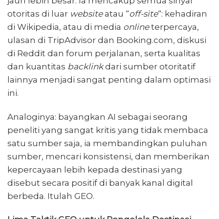
jauh lebih besar. Ia mencakup semua sinyal
otoritas di luar
website
atau “
off-site
“: kehadiran
di Wikipedia, atau di media
online
terpercaya,
ulasan di TripAdvisor dan Booking.com, diskusi
di Reddit dan forum perjalanan, serta kualitas
dan kuantitas
backlink
dari sumber otoritatif
lainnya menjadi sangat penting dalam optimasi
ini.
Analoginya: bayangkan AI sebagai seorang
peneliti yang sangat kritis yang tidak membaca
satu sumber saja, ia membandingkan puluhan
sumber, mencari konsistensi, dan memberikan
kepercayaan lebih kepada destinasi yang
disebut secara positif di banyak kanal digital
berbeda. Itulah GEO.