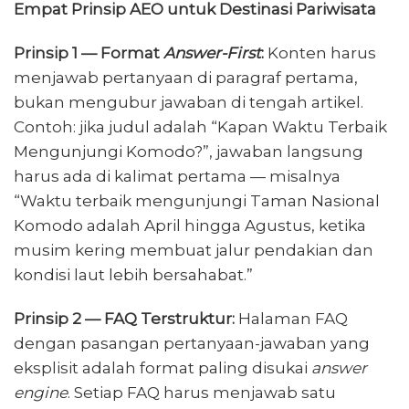
Empat Prinsip AEO untuk Destinasi Pariwisata
Prinsip 1 — Format
Answer-First
:
Konten harus
menjawab pertanyaan di paragraf pertama,
bukan mengubur jawaban di tengah artikel.
Contoh: jika judul adalah “Kapan Waktu Terbaik
Mengunjungi Komodo?”, jawaban langsung
harus ada di kalimat pertama — misalnya
“Waktu terbaik mengunjungi Taman Nasional
Komodo adalah April hingga Agustus, ketika
musim kering membuat jalur pendakian dan
kondisi laut lebih bersahabat.”
Prinsip 2 — FAQ Terstruktur:
Halaman FAQ
dengan pasangan pertanyaan-jawaban yang
eksplisit adalah format paling disukai
answer
engine
. Setiap FAQ harus menjawab satu