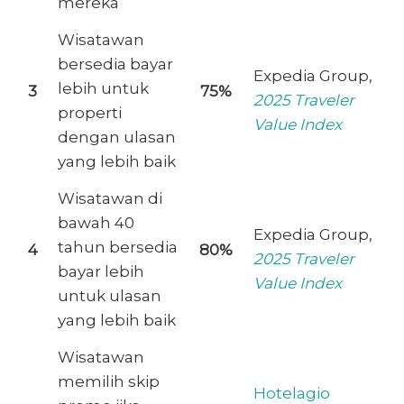
mereka
Wisatawan
bersedia bayar
Expedia Group,
lebih untuk
3
75%
2025 Traveler
properti
Value Index
dengan ulasan
yang lebih baik
Wisatawan di
bawah 40
Expedia Group,
tahun bersedia
4
80%
2025 Traveler
bayar lebih
Value Index
untuk ulasan
yang lebih baik
Wisatawan
memilih skip
Hotelagio