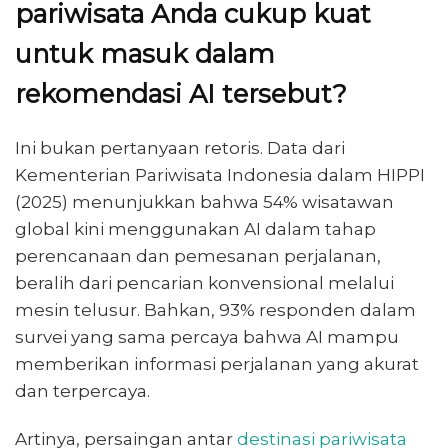
pariwisata Anda cukup kuat
untuk masuk dalam
rekomendasi AI tersebut?
Ini bukan pertanyaan retoris. Data dari
Kementerian Pariwisata Indonesia dalam HIPPI
(2025) menunjukkan bahwa 54% wisatawan
global kini menggunakan AI dalam tahap
perencanaan dan pemesanan perjalanan,
beralih dari pencarian konvensional melalui
mesin telusur. Bahkan, 93% responden dalam
survei yang sama percaya bahwa AI mampu
memberikan informasi perjalanan yang akurat
dan terpercaya.
Artinya, persaingan antar
destinasi pariwisata