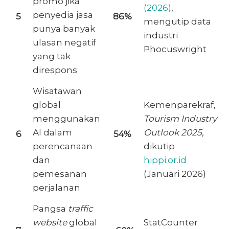
promo jika
(2026)
,
penyedia jasa
5
86%
mengutip data
punya banyak
industri
ulasan negatif
Phocuswright
yang tak
direspons
Wisatawan
global
Kemenparekraf,
menggunakan
Tourism Industry
AI dalam
Outlook 2025
,
6
54%
perencanaan
dikutip
dan
hippi.or.id
pemesanan
(Januari 2026)
perjalanan
Pangsa
traffic
website
global
StatCounter