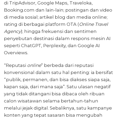
di TripAdvisor, Google Maps, Traveloka,
Booking.com dan lain-lain; postingan dan video
di media sosial; artikel blog dan media online;
rating di berbagai platform OTA (
Online Travel
Agency
); hingga frekuensi dan sentimen
penyebutan destinasi dalam respons mesin AI
seperti ChatGPT, Perplexity, dan Google AI
Overviews.
“Reputasi
online
” berbeda dari reputasi
konvensional dalam satu hal penting: ia bersifat
“publik, permanen, dan bisa diakses siapa saja,
kapan saja, dari mana saja”. Satu ulasan negatif
yang tidak ditangani bisa dibaca oleh ribuan
calon wisatawan selama bertahun-tahun
melalui jejak digital. Sebaliknya, satu kampanye
konten yang tepat sasaran bisa mengubah