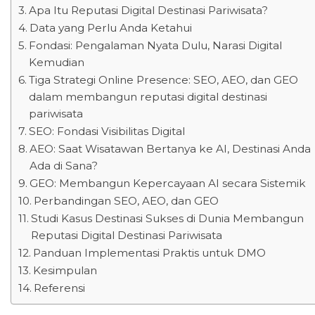
Apa Itu Reputasi Digital Destinasi Pariwisata?
Data yang Perlu Anda Ketahui
Fondasi: Pengalaman Nyata Dulu, Narasi Digital
Kemudian
Tiga Strategi Online Presence: SEO, AEO, dan GEO
dalam membangun reputasi digital destinasi
pariwisata
SEO: Fondasi Visibilitas Digital
AEO: Saat Wisatawan Bertanya ke AI, Destinasi Anda
Ada di Sana?
GEO: Membangun Kepercayaan AI secara Sistemik
Perbandingan SEO, AEO, dan GEO
Studi Kasus Destinasi Sukses di Dunia Membangun
Reputasi Digital Destinasi Pariwisata
Panduan Implementasi Praktis untuk DMO
Kesimpulan
Referensi