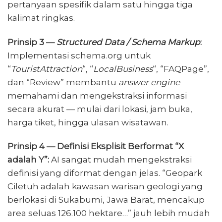
pertanyaan spesifik dalam satu hingga tiga
kalimat ringkas.
Prinsip 3 —
Structured Data / Schema Markup
:
Implementasi schema.org untuk
“
TouristAttraction
“, “
LocalBusiness
“, “FAQPage”,
dan “Review” membantu
answer engine
memahami dan mengekstraksi informasi
secara akurat — mulai dari lokasi, jam buka,
harga tiket, hingga ulasan wisatawan.
Prinsip 4 — Definisi Eksplisit Berformat “X
adalah Y”:
AI sangat mudah mengekstraksi
definisi yang diformat dengan jelas. “Geopark
Ciletuh adalah kawasan warisan geologi yang
berlokasi di Sukabumi, Jawa Barat, mencakup
area seluas 126.100 hektare…” jauh lebih mudah