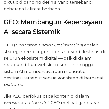
dikutip dibanding definisi yang tersebar di
beberapa kalimat berbeda.
GEO: Membangun Kepercayaan
AI secara Sistemik
GEO (
Generative Engine Optimization
) adalah
strategi membangun otoritas brand destinasi di
seluruh ekosistem digital — baik di dalam
maupun di luar website resmi — sehingga
sistem AI mempercayai dan mengutip
destinasi tersebut secara konsisten di berbagai
platform
.
Jika AEO berfokus pada konten di dalam
website
atau “
on-site”
, GEO melihat gambaran