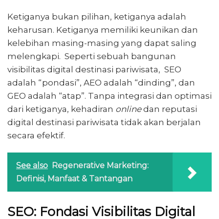
Ketiganya bukan pilihan, ketiganya adalah
keharusan. Ketiganya memiliki keunikan dan
kelebihan masing-masing yang dapat saling
melengkapi. Seperti sebuah bangunan
visibilitas digital destinasi pariwisata, SEO
adalah “pondasi”, AEO adalah “dinding”, dan
GEO adalah “atap”. Tanpa integrasi dan optimasi
dari ketiganya, kehadiran
online
dan reputasi
digital destinasi pariwisata tidak akan berjalan
secara efektif.
See also
Regenerative Marketing:
Definisi, Manfaat & Tantangan
SEO: Fondasi Visibilitas Digital