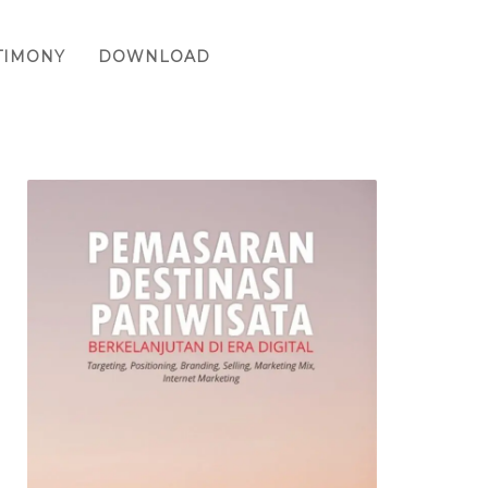
TIMONY
DOWNLOAD