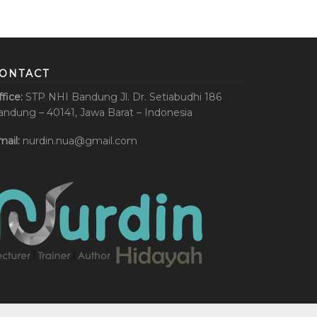
ONTACT
fice:
STP NHI Bandung
Jl. Dr. Setiabudhi 186
andung – 40141, Jawa Barat – Indonesia
ail:
nurdin.nua@gmail.com