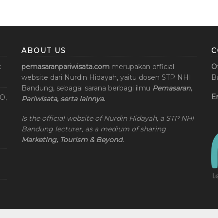
ABOUT US
C
k
pemasaranpariwisata.com
merupakan official
Of
website dari Nurdin Hidayah, yaitu dosen STP NHI
B
Bandung, sebagai sarana berbagi ilmu
Pemasaran
,
Em
EO,
Pariwisata, serta lainnya.
Is the official website of Nurdin Hidayah, a STP NHI
Bandung lecturer, as a medium of sharing
Marketing, Tourism & Beyond.