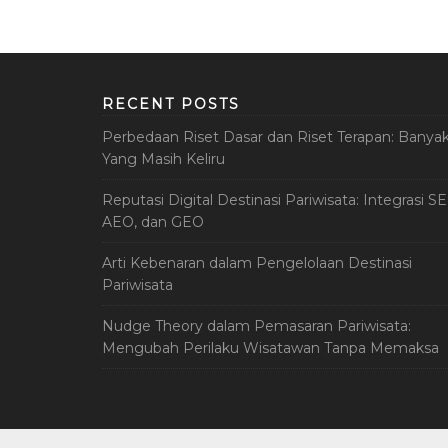
RECENT POSTS
Perbedaan Riset Dasar dan Riset Terapan: Banya
Yang Masih Keliru
Reputasi Digital Destinasi Pariwisata: Integrasi S
AEO, dan GEO
Arti Kebenaran dalam Pengelolaan Destinasi
Pariwisata
Nudge Theory dalam Pemasaran Pariwisata:
Mengubah Perilaku Wisatawan Tanpa Memaksa