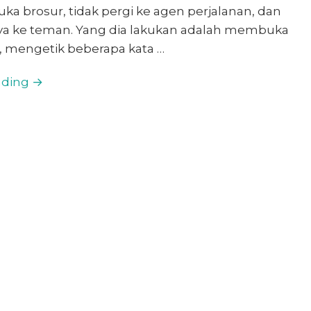
a brosur, tidak pergi ke agen perjalanan, dan
nya ke teman. Yang dia lakukan adalah membuka
 mengetik beberapa kata …
ading →