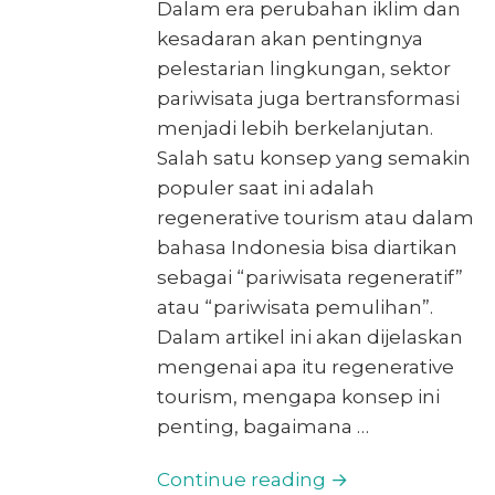
Dalam era perubahan iklim dan
kesadaran akan pentingnya
pelestarian lingkungan, sektor
pariwisata juga bertransformasi
menjadi lebih berkelanjutan.
Salah satu konsep yang semakin
populer saat ini adalah
regenerative tourism atau dalam
bahasa Indonesia bisa diartikan
sebagai “pariwisata regeneratif”
atau “pariwisata pemulihan”.
Dalam artikel ini akan dijelaskan
mengenai apa itu regenerative
tourism, mengapa konsep ini
penting, bagaimana …
Continue reading →