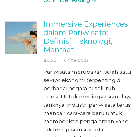
Immersive Experiences
dalam Pariwisata:
Definisi, Teknologi,
Manfaat
BLOG
·
07/08/2023
Pariwisata merupakan salah satu
sektor ekonomi terpenting di
berbagai negara di seluruh
dunia. Untuk meningkatkan daya
tariknya, industri pariwisata terus
mencari cara-cara baru untuk
memberikan pengalaman yang
tak terlupakan kepada