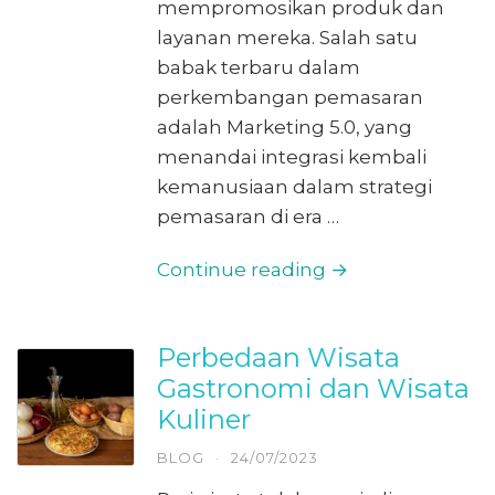
mempromosikan produk dan
layanan mereka. Salah satu
babak terbaru dalam
perkembangan pemasaran
adalah Marketing 5.0, yang
menandai integrasi kembali
kemanusiaan dalam strategi
pemasaran di era …
Continue reading →
Perbedaan Wisata
Gastronomi dan Wisata
Kuliner
BLOG
·
24/07/2023