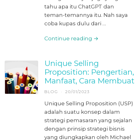
tahu apa itu ChatGPT dan
teman-temannya itu. Nah saya
coba kupas dulu dari …
Continue reading →
Unique Selling
Proposition: Pengertian,
Manfaat, Cara Membuat
BLOG
·
20/01/2023
Unique Selling Proposition (USP)
adalah suatu konsep dalam
strategi pemasaran yang sejalan
dengan prinsip strategi bisnis
yang diungkapkan oleh Michael