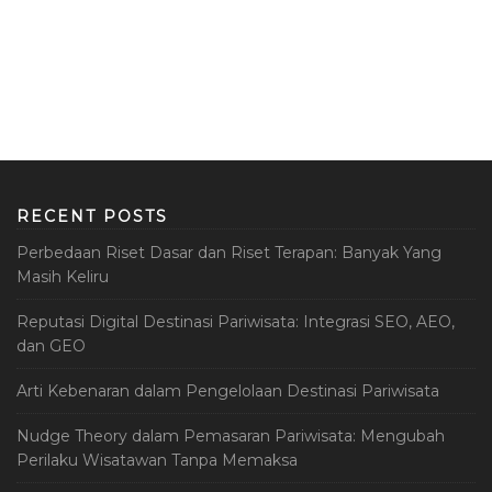
RECENT POSTS
Perbedaan Riset Dasar dan Riset Terapan: Banyak Yang
Masih Keliru
Reputasi Digital Destinasi Pariwisata: Integrasi SEO, AEO,
dan GEO
Arti Kebenaran dalam Pengelolaan Destinasi Pariwisata
Nudge Theory dalam Pemasaran Pariwisata: Mengubah
Perilaku Wisatawan Tanpa Memaksa