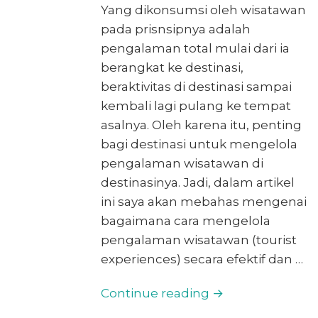
Yang dikonsumsi oleh wisatawan
pada prisnsipnya adalah
pengalaman total mulai dari ia
berangkat ke destinasi,
beraktivitas di destinasi sampai
kembali lagi pulang ke tempat
asalnya. Oleh karena itu, penting
bagi destinasi untuk mengelola
pengalaman wisatawan di
destinasinya. Jadi, dalam artikel
ini saya akan mebahas mengenai
bagaimana cara mengelola
pengalaman wisatawan (tourist
experiences) secara efektif dan …
Continue reading →