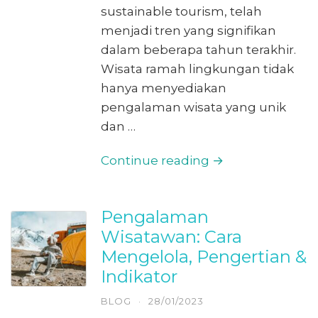
sustainable tourism, telah
menjadi tren yang signifikan
dalam beberapa tahun terakhir.
Wisata ramah lingkungan tidak
hanya menyediakan
pengalaman wisata yang unik
dan …
Continue reading →
Pengalaman
Wisatawan: Cara
Mengelola, Pengertian &
Indikator
BLOG
·
28/01/2023