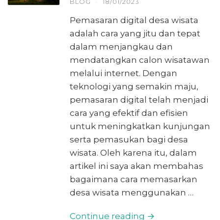
BLOG
·
18/01/2023
Pemasaran digital desa wisata
adalah cara yang jitu dan tepat
dalam menjangkau dan
mendatangkan calon wisatawan
melalui internet. Dengan
teknologi yang semakin maju,
pemasaran digital telah menjadi
cara yang efektif dan efisien
untuk meningkatkan kunjungan
serta pemasukan bagi desa
wisata. Oleh karena itu, dalam
artikel ini saya akan membahas
bagaimana cara memasarkan
desa wisata menggunakan …
Continue reading →