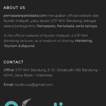
ABOUT US
pemasaranpariwisata.com
merupakan official website dari
Nurdin Hidayah, yaitu dosen STP NHI Bandung, sebagai
sarana berbagi ilmu
Pemasaran
,
Pariwisata, serta lainnya.
Is the official website of Nurdin Hidayah, a STP NHI
Bandung lecturer, as a medium of sharing
Marketing,
Tourism & Beyond.
CONTACT
Office:
STP NHI Bandung
Jl. Dr. Setiabudhi 186 Bandung –
40141, Jawa Barat – Indonesia
Email:
nurdin.nua@gmail.com