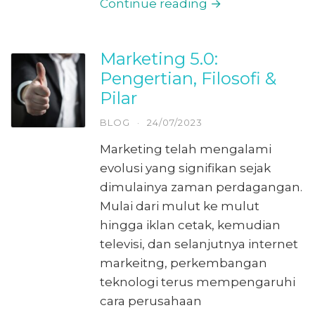
Continue reading →
Marketing 5.0:
Pengertian, Filosofi &
Pilar
BLOG
·
24/07/2023
Marketing telah mengalami
evolusi yang signifikan sejak
dimulainya zaman perdagangan.
Mulai dari mulut ke mulut
hingga iklan cetak, kemudian
televisi, dan selanjutnya internet
markeitng, perkembangan
teknologi terus mempengaruhi
cara perusahaan