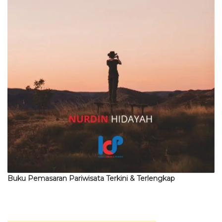
Buku Pemasaran Pariwisata Terkini & Terlengkap