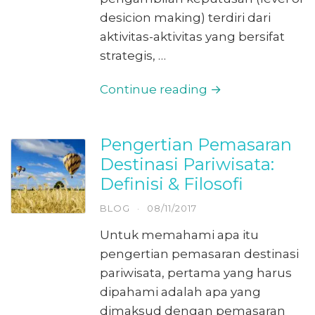
desicion making) terdiri dari
aktivitas-aktivitas yang bersifat
strategis, …
Continue reading →
Pengertian Pemasaran
Destinasi Pariwisata:
Definisi & Filosofi
BLOG
·
08/11/2017
Untuk memahami apa itu
pengertian pemasaran destinasi
pariwisata, pertama yang harus
dipahami adalah apa yang
dimaksud dengan pemasaran