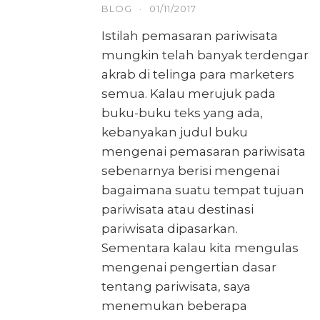
BLOG
·
01/11/2017
Istilah pemasaran pariwisata
mungkin telah banyak terdengar
akrab di telinga para marketers
semua. Kalau merujuk pada
buku-buku teks yang ada,
kebanyakan judul buku
mengenai pemasaran pariwisata
sebenarnya berisi mengenai
bagaimana suatu tempat tujuan
pariwisata atau destinasi
pariwisata dipasarkan.
Sementara kalau kita mengulas
mengenai pengertian dasar
tentang pariwisata, saya
menemukan beberapa