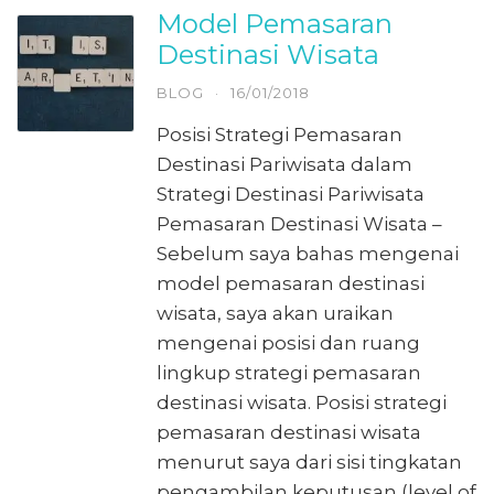
Model Pemasaran
Destinasi Wisata
BLOG
·
16/01/2018
Posisi Strategi Pemasaran
Destinasi Pariwisata dalam
Strategi Destinasi Pariwisata
Pemasaran Destinasi Wisata –
Sebelum saya bahas mengenai
model pemasaran destinasi
wisata, saya akan uraikan
mengenai posisi dan ruang
lingkup strategi pemasaran
destinasi wisata. Posisi strategi
pemasaran destinasi wisata
menurut saya dari sisi tingkatan
pengambilan keputusan (level of