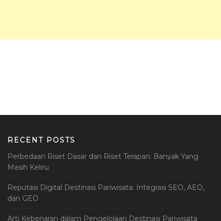
RECENT POSTS
Perbedaan Riset Dasar dan Riset Terapan: Banyak Yang
Masih Keliru
Reputasi Digital Destinasi Pariwisata: Integrasi SEO, AEO,
dan GEO
Arti Kebenaran dalam Pengelolaan Destinasi Pariwisata