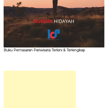
Buku Pemasaran Pariwisata Terkini & Terlengkap