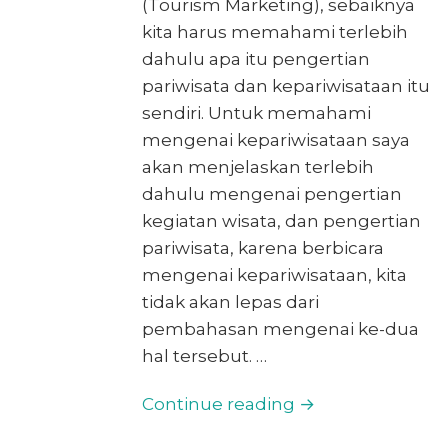
(Tourism Marketing), sebaiknya
kita harus memahami terlebih
dahulu apa itu pengertian
pariwisata dan kepariwisataan itu
sendiri. Untuk memahami
mengenai kepariwisataan saya
akan menjelaskan terlebih
dahulu mengenai pengertian
kegiatan wisata, dan pengertian
pariwisata, karena berbicara
mengenai kepariwisataan, kita
tidak akan lepas dari
pembahasan mengenai ke-dua
hal tersebut. …
Continue reading →