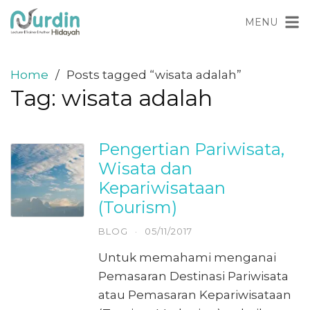
Skip
content
MENU
to
content
Home
Posts tagged “wisata adalah”
Tag:
wisata adalah
Pengertian Pariwisata,
Wisata dan
Kepariwisataan
(Tourism)
BLOG
·
05/11/2017
Untuk memahami menganai
Pemasaran Destinasi Pariwisata
atau Pemasaran Kepariwisataan