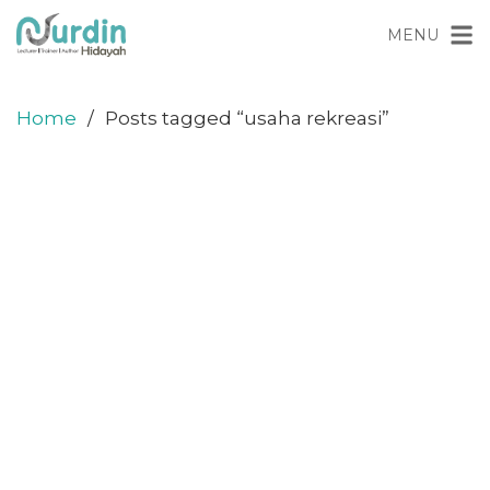
Skip
content
MENU
to
content
Home
Posts tagged “usaha rekreasi”