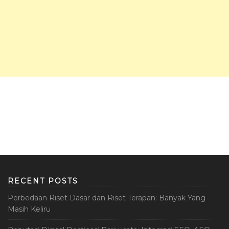
RECENT POSTS
Perbedaan Riset Dasar dan Riset Terapan: Banyak Yang
Masih Keliru