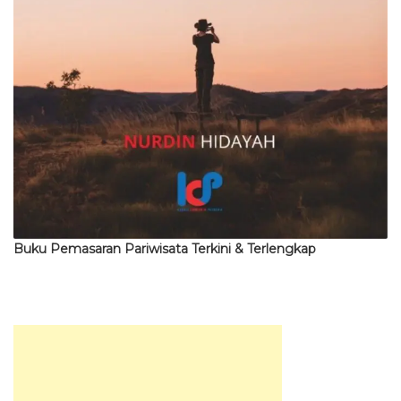
Buku Pemasaran Pariwisata Terkini & Terlengkap