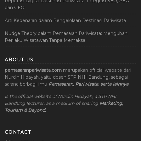
Reputasi Digital Destinasi Pariwisata: Integrasi SEO, AEO,
dan GEO
Arti Kebenaran dalam Pengelolaan Destinasi Pariwisata
Nudge Theory dalam Pemasaran Pariwisata: Mengubah
Perilaku Wisatawan Tanpa Memaksa
ABOUT US
pemasaranpariwisata.com
merupakan official website dari
Nurdin Hidayah, yaitu dosen STP NHI Bandung, sebagai
sarana berbagi ilmu
Pemasaran
,
Pariwisata, serta lainnya.
Is the official website of Nurdin Hidayah, a STP NHI
Bandung lecturer, as a medium of sharing
Marketing,
Tourism & Beyond.
CONTACT