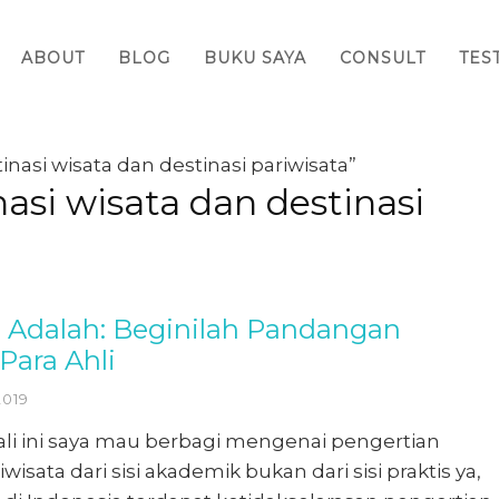
ABOUT
BLOG
BUKU SAYA
CONSULT
TES
nasi wisata dan destinasi pariwisata”
asi wisata dan destinasi
i Adalah: Beginilah Pandangan
Para Ahli
2019
ali ini saya mau berbagi mengenai pengertian
iwisata dari sisi akademik bukan dari sisi praktis ya,