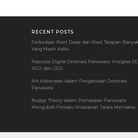
RECENT POSTS
Perbedaan Riset Dasar dan Riset Terapan: Banya
Yang Masih Keliru
Reputasi Digital Destinasi Pariwisata: Integrasi S
AEO, dan GEO
Arti Kebenaran dalam Pengelolaan Destinasi
Pariwisata
Nudge Theory dalam Pemasaran Pariwisata:
Mengubah Perilaku Wisatawan Tanpa Memaksa