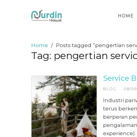
Skip
content
to
HOME
content
Home
Posts tagged “pengertian serv
Tag:
pengertian servi
Service B
BLOG
·
08/09
Industri par
terus berkem
berperan pe
pengalaman p
experience).