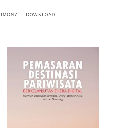
TIMONY
DOWNLOAD