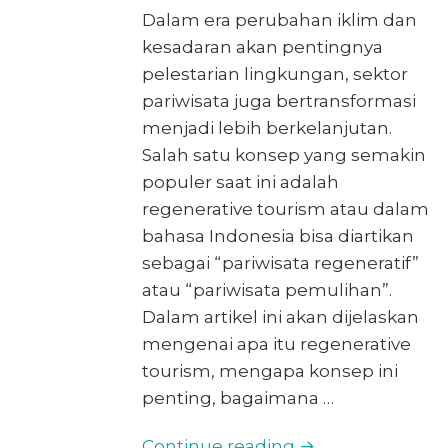
Dalam era perubahan iklim dan
kesadaran akan pentingnya
pelestarian lingkungan, sektor
pariwisata juga bertransformasi
menjadi lebih berkelanjutan.
Salah satu konsep yang semakin
populer saat ini adalah
regenerative tourism atau dalam
bahasa Indonesia bisa diartikan
sebagai “pariwisata regeneratif”
atau “pariwisata pemulihan”.
Dalam artikel ini akan dijelaskan
mengenai apa itu regenerative
tourism, mengapa konsep ini
penting, bagaimana …
Continue reading →