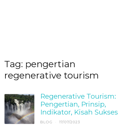
Tag:
pengertian
regenerative tourism
Regenerative Tourism:
Pengertian, Prinsip,
Indikator, Kisah Sukses
BLOG
·
17/07/2023