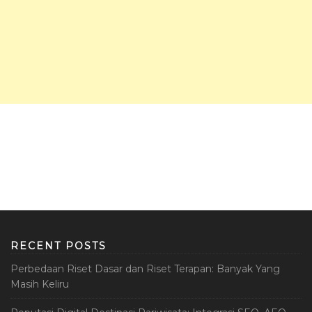
RECENT POSTS
Perbedaan Riset Dasar dan Riset Terapan: Banyak Yang
Masih Keliru