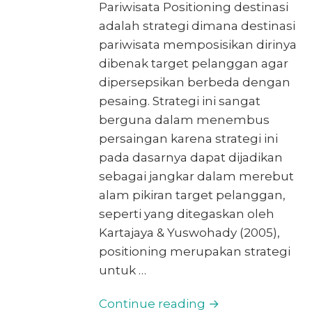
Pariwisata Positioning destinasi
adalah strategi dimana destinasi
pariwisata memposisikan dirinya
dibenak target pelanggan agar
dipersepsikan berbeda dengan
pesaing. Strategi ini sangat
berguna dalam menembus
persaingan karena strategi ini
pada dasarnya dapat dijadikan
sebagai jangkar dalam merebut
alam pikiran target pelanggan,
seperti yang ditegaskan oleh
Kartajaya & Yuswohady (2005),
positioning merupakan strategi
untuk …
Continue reading →