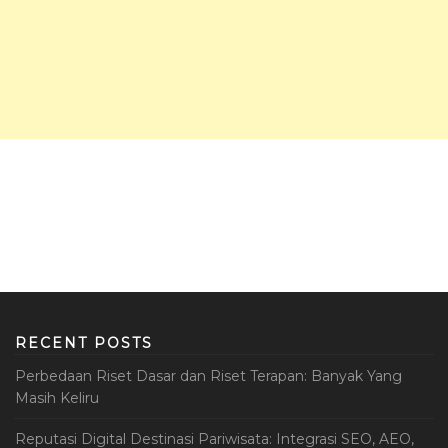
RECENT POSTS
Perbedaan Riset Dasar dan Riset Terapan: Banyak Yang
Masih Keliru
Reputasi Digital Destinasi Pariwisata: Integrasi SEO, AEO,