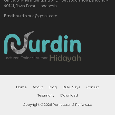
Office:
STP NHI Bandung
Jl. Dr. Setiabudhi 186 Bandung –
40141, Jawa Barat – Indonesia
Email:
nurdin.nua@gmail.com
Home
About
Blog
Buku Saya
Consult
Testimony
Download
Copyright © 2026 Pemasaran & Pariwisata