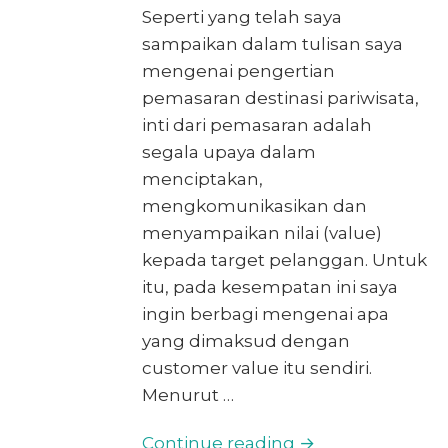
Seperti yang telah saya
sampaikan dalam tulisan saya
mengenai pengertian
pemasaran destinasi pariwisata,
inti dari pemasaran adalah
segala upaya dalam
menciptakan,
mengkomunikasikan dan
menyampaikan nilai (value)
kepada target pelanggan. Untuk
itu, pada kesempatan ini saya
ingin berbagi mengenai apa
yang dimaksud dengan
customer value itu sendiri.
Menurut …
Continue reading →