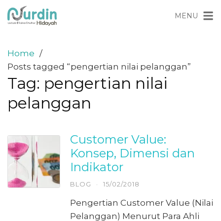
Skip
content
MENU
to
content
Home
Posts tagged “pengertian nilai pelanggan”
Tag:
pengertian nilai
pelanggan
Customer Value:
Konsep, Dimensi dan
Indikator
BLOG
·
15/02/2018
Pengertian Customer Value (Nilai
Pelanggan) Menurut Para Ahli