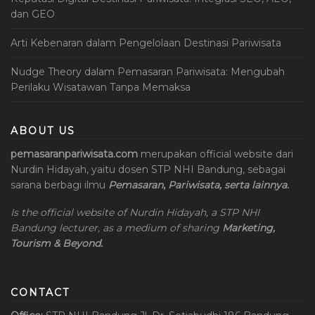
dan GEO
Arti Kebenaran dalam Pengelolaan Destinasi Pariwisata
Nudge Theory dalam Pemasaran Pariwisata: Mengubah
Perilaku Wisatawan Tanpa Memaksa
ABOUT US
pemasaranpariwisata.com
merupakan official website dari
Nurdin Hidayah, yaitu dosen STP NHI Bandung, sebagai
sarana berbagi ilmu
Pemasaran
,
Pariwisata, serta lainnya.
Is the official website of Nurdin Hidayah, a STP NHI
Bandung lecturer, as a medium of sharing
Marketing,
Tourism & Beyond.
CONTACT