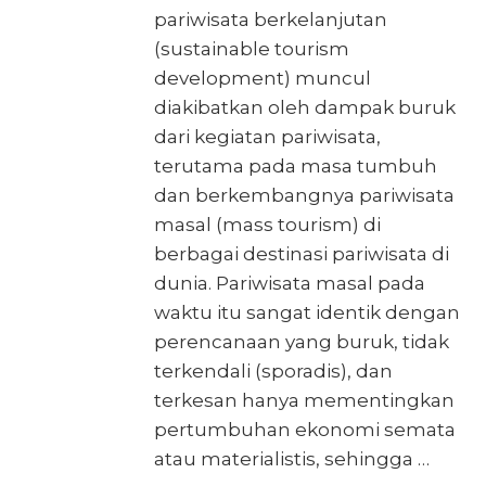
pariwisata berkelanjutan
(sustainable tourism
development) muncul
diakibatkan oleh dampak buruk
dari kegiatan pariwisata,
terutama pada masa tumbuh
dan berkembangnya pariwisata
masal (mass tourism) di
berbagai destinasi pariwisata di
dunia. Pariwisata masal pada
waktu itu sangat identik dengan
perencanaan yang buruk, tidak
terkendali (sporadis), dan
terkesan hanya mementingkan
pertumbuhan ekonomi semata
atau materialistis, sehingga …