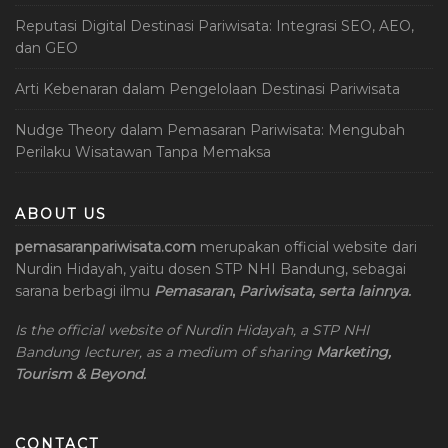
Reputasi Digital Destinasi Pariwisata: Integrasi SEO, AEO,
dan GEO
Arti Kebenaran dalam Pengelolaan Destinasi Pariwisata
Nudge Theory dalam Pemasaran Pariwisata: Mengubah
Perilaku Wisatawan Tanpa Memaksa
ABOUT US
pemasaranpariwisata.com
merupakan official website dari
Nurdin Hidayah, yaitu dosen STP NHI Bandung, sebagai
sarana berbagi ilmu
Pemasaran
,
Pariwisata, serta lainnya.
Is the official website of Nurdin Hidayah, a STP NHI
Bandung lecturer, as a medium of sharing
Marketing,
Tourism & Beyond.
CONTACT