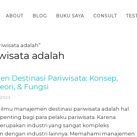
ABOUT
BLOG
BUKU SAYA
CONSULT
TES
iwisata adalah”
isata adalah
n Destinasi Pariwisata: Konsep,
Teori, & Fungsi
/2023
ilmu manajemen destinasi pariwisata adalah hal
penting bagi para pelaku pariwisata. Karena
merupakan industri yang sangat kompleks
n dengan industri lainnya. Memahami manajemen