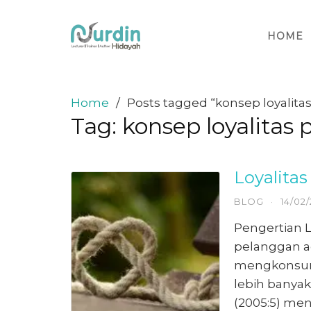
Skip
content
to
HOME
content
Home
Posts tagged “konsep loyalita
Tag:
konsep loyalitas
Loyalitas
BLOG
·
14/02
Pengertian L
pelanggan a
mengkonsum
lebih banya
(2005:5) me