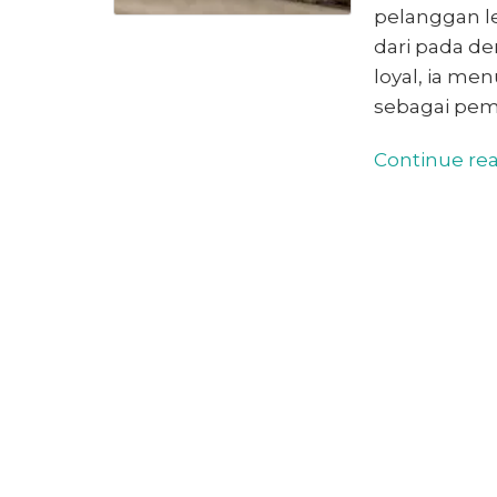
pelanggan le
dari pada d
loyal, ia me
sebagai pem
Continue re