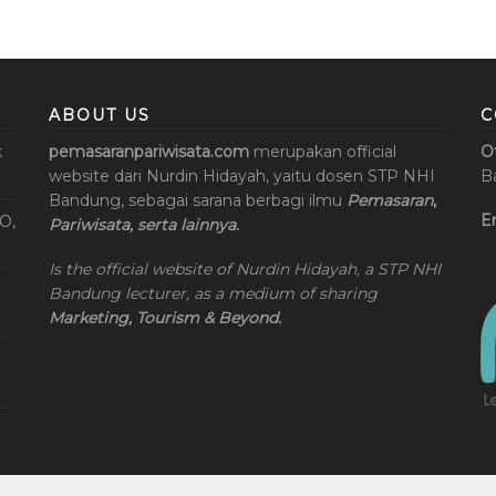
ABOUT US
C
k
pemasaranpariwisata.com
merupakan official
Of
website dari Nurdin Hidayah, yaitu dosen STP NHI
B
Bandung, sebagai sarana berbagi ilmu
Pemasaran
,
Em
EO,
Pariwisata, serta lainnya.
Is the official website of Nurdin Hidayah, a STP NHI
Bandung lecturer, as a medium of sharing
Marketing, Tourism & Beyond.