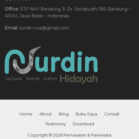
Office:
STP NHI Bandung
Jl. Dr. Setiabudhi 186 Bandung –
40141, Jawa Barat – Indonesia
Email:
nurdin.nua@gmail.com
Home
About
Blog
Buku Saya
Consult
Testimony
Download
Copyright © 2026 Pemasaran & Pariwisata