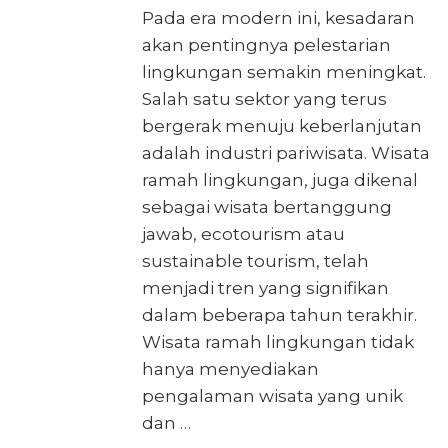
Pada era modern ini, kesadaran
akan pentingnya pelestarian
lingkungan semakin meningkat.
Salah satu sektor yang terus
bergerak menuju keberlanjutan
adalah industri pariwisata. Wisata
ramah lingkungan, juga dikenal
sebagai wisata bertanggung
jawab, ecotourism atau
sustainable tourism, telah
menjadi tren yang signifikan
dalam beberapa tahun terakhir.
Wisata ramah lingkungan tidak
hanya menyediakan
pengalaman wisata yang unik
dan …