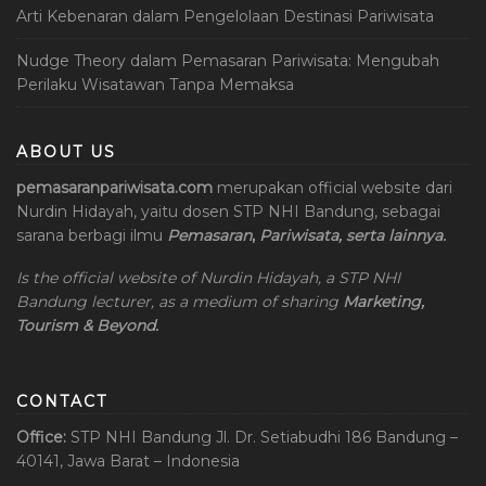
Arti Kebenaran dalam Pengelolaan Destinasi Pariwisata
Nudge Theory dalam Pemasaran Pariwisata: Mengubah
Perilaku Wisatawan Tanpa Memaksa
ABOUT US
pemasaranpariwisata.com
merupakan official website dari
Nurdin Hidayah, yaitu dosen STP NHI Bandung, sebagai
sarana berbagi ilmu
Pemasaran
,
Pariwisata, serta lainnya.
Is the official website of Nurdin Hidayah, a STP NHI
Bandung lecturer, as a medium of sharing
Marketing,
Tourism & Beyond.
CONTACT
Office:
STP NHI Bandung
Jl. Dr. Setiabudhi 186 Bandung –
40141, Jawa Barat – Indonesia