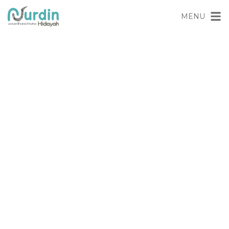
Skip
content
MENU
to
content