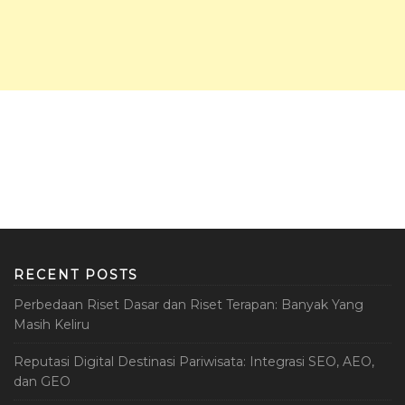
RECENT POSTS
Perbedaan Riset Dasar dan Riset Terapan: Banyak Yang
Masih Keliru
Reputasi Digital Destinasi Pariwisata: Integrasi SEO, AEO,
dan GEO