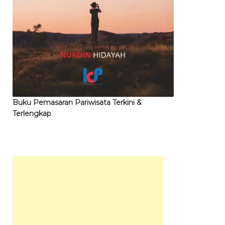
Buku Pemasaran Pariwisata Terkini &
Terlengkap