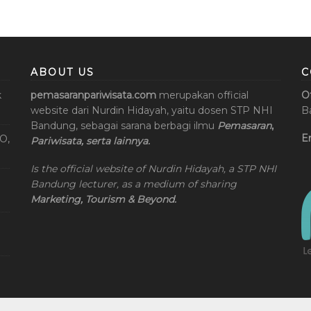
ABOUT US
C
k
pemasaranpariwisata.com
merupakan official
Of
website dari Nurdin Hidayah, yaitu dosen STP NHI
B
Bandung, sebagai sarana berbagi ilmu
Pemasaran
,
Em
EO,
Pariwisata, serta lainnya.
Is the official website of Nurdin Hidayah, a STP NHI
Bandung lecturer, as a medium of sharing
Marketing, Tourism & Beyond.