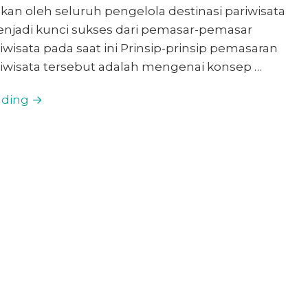
nkan oleh seluruh pengelola destinasi pariwisata
enjadi kunci sukses dari pemasar-pemasar
riwisata pada saat ini Prinsip-prinsip pemasaran
riwisata tersebut adalah mengenai konsep …
ading →