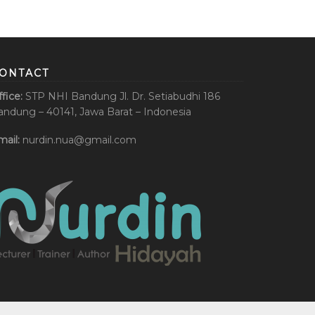
ONTACT
fice:
STP NHI Bandung
Jl. Dr. Setiabudhi 186
andung – 40141, Jawa Barat – Indonesia
ail:
nurdin.nua@gmail.com