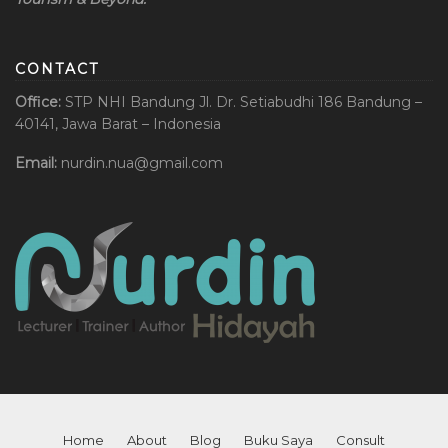
CONTACT
Office:
STP NHI Bandung
Jl. Dr. Setiabudhi 186 Bandung –
40141, Jawa Barat – Indonesia
Email:
nurdin.nua@gmail.com
Home
About
Blog
Buku Saya
Consult