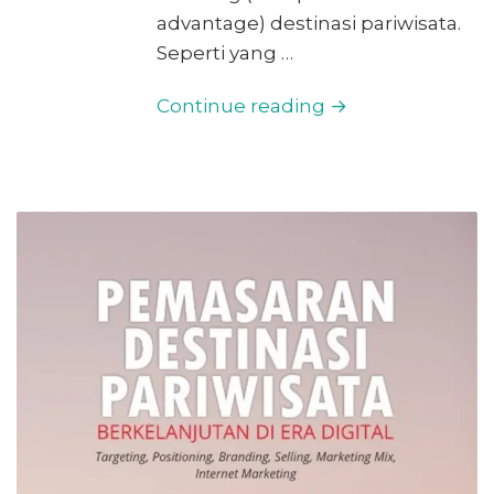
advantage) destinasi pariwisata.
Seperti yang …
Continue reading →