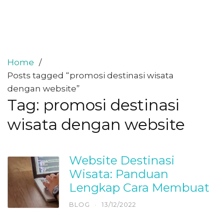
Home
Posts tagged “promosi destinasi wisata
dengan website”
Tag:
promosi destinasi
wisata dengan website
Website Destinasi
Wisata: Panduan
Lengkap Cara Membuat
BLOG
·
13/12/2022