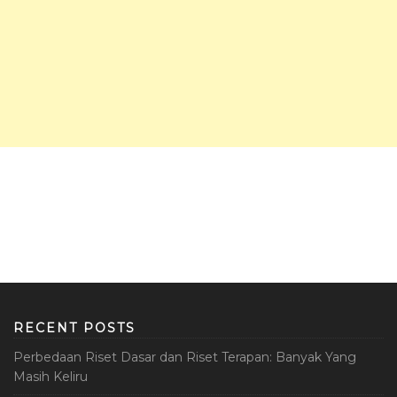
RECENT POSTS
Perbedaan Riset Dasar dan Riset Terapan: Banyak Yang
Masih Keliru