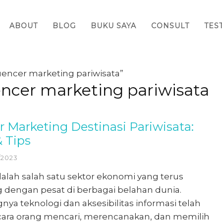
ABOUT
BLOG
BUKU SAYA
CONSULT
TES
uencer marketing pariwisata”
encer marketing pariwisata
r Marketing Destinasi Pariwisata:
& Tips
/2023
dalah salah satu sektor ekonomi yang terus
dengan pesat di berbagai belahan dunia.
a teknologi dan aksesibilitas informasi telah
ra orang mencari, merencanakan, dan memilih