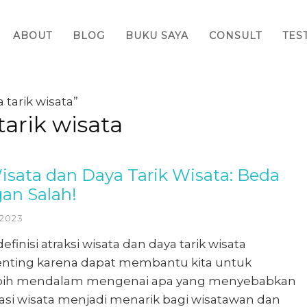
ABOUT
BLOG
BUKU SAYA
CONSULT
TES
tarik wisata”
tarik wisata
isata dan Daya Tarik Wisata: Beda
gan Salah!
/2023
inisi atraksi wisata dan daya tarik wisata
enting karena dapat membantu kita untuk
ebih mendalam mengenai apa yang menyebabkan
asi wisata menjadi menarik bagi wisatawan dan