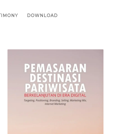
TIMONY
DOWNLOAD