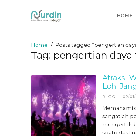
Skip
content
to
HOME
content
Home
Posts tagged “pengertian daya 
Tag:
pengertian daya 
Atraksi W
Loh, Jan
BLOG
·
02/01
Memahami def
sangatlah p
mengerti l
suatu destin