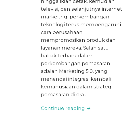
hingga iklan cetak, kemudian
televisi, dan selanjutnya internet
markeitng, perkembangan
teknologi terus mempengaruhi
cara perusahaan
mempromosikan produk dan
layanan mereka. Salah satu
babak terbaru dalam
perkembangan pemasaran
adalah Marketing 5.0, yang
menandai integrasi kembali
kemanusiaan dalam strategi
pemasaran di era …
Continue reading →