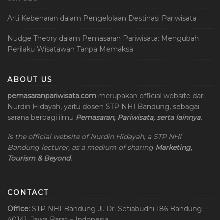
Arti Kebenaran dalam Pengelolaan Destinasi Pariwisata
Nudge Theory dalam Pemasaran Pariwisata: Mengubah
Perilaku Wisatawan Tanpa Memaksa
ABOUT US
pemasaranpariwisata.com
merupakan official website dari
Nurdin Hidayah, yaitu dosen STP NHI Bandung, sebagai
sarana berbagi ilmu
Pemasaran
,
Pariwisata, serta lainnya.
Is the official website of Nurdin Hidayah, a STP NHI
Bandung lecturer, as a medium of sharing
Marketing,
Tourism & Beyond.
CONTACT
Office:
STP NHI Bandung
Jl. Dr. Setiabudhi 186 Bandung –
40141, Jawa Barat – Indonesia