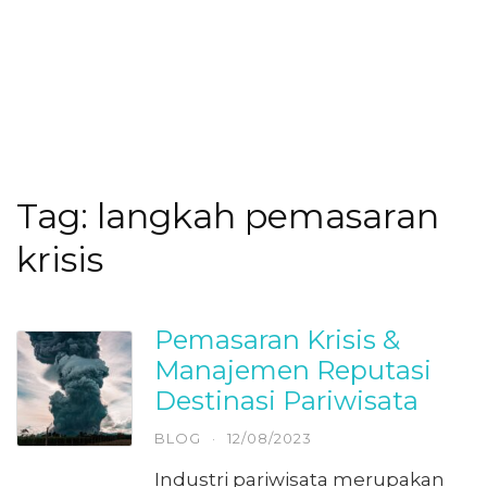
Tag:
langkah pemasaran
krisis
Pemasaran Krisis &
Manajemen Reputasi
Destinasi Pariwisata
BLOG
·
12/08/2023
Industri pariwisata merupakan