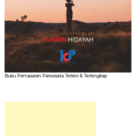
Buku Pemasaran Pariwisata Terkini & Terlengkap