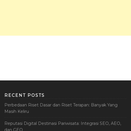
RECENT POSTS
Perbedaan Riset Dasar dan Riset Terapan: Banyak Yang
Masih Keliru
Reputasi Digital Destinasi Pariwisata: Integrasi SEO, AEO,
dan GEO