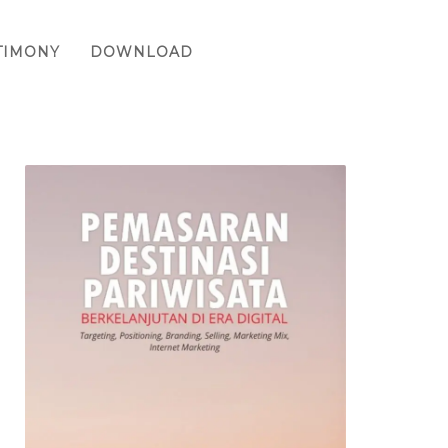
TIMONY
DOWNLOAD