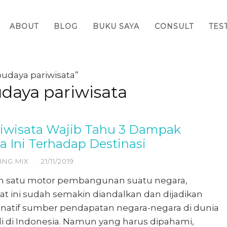
ABOUT
BLOG
BUKU SAYA
CONSULT
TES
udaya pariwisata”
daya pariwisata
riwisata Wajib Tahu 3 Dampak
a Ini Terhadap Destinasi
ING MIX
·
21/11/2019
ah satu motor pembangunan suatu negara,
aat ini sudah semakin diandalkan dan dijadikan
rnatif sumber pendapatan negara-negara di dunia
li di Indonesia. Namun yang harus dipahami,