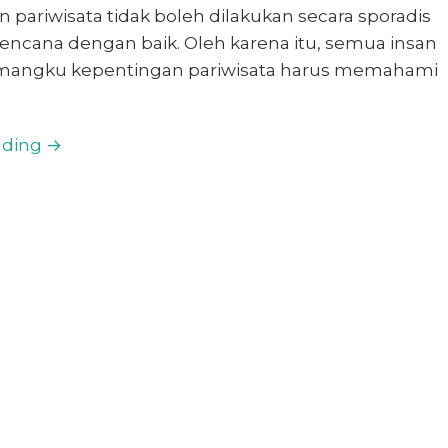
ariwisata tidak boleh dilakukan secara sporadis
rencana dengan baik. Oleh karena itu, semua insan
mangku kepentingan pariwisata harus memahami
ading →