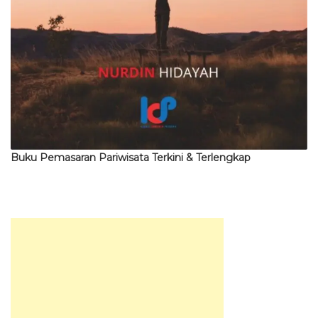
Buku Pemasaran Pariwisata Terkini & Terlengkap